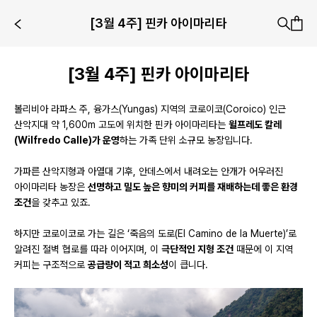
[3월 4주] 핀카 아이마리타
[3월 4주] 핀카 아이마리타
볼리비아 라파스 주, 융가스(Yungas) 지역의 코로이코(Coroico) 인근
산악지대 약 1,600m 고도에 위치한 핀카 아이마리타는
윌프레도 칼레
(Wilfredo Calle)가 운영
하는 가족 단위 소규모 농장입니다.
가파른 산악지형과 아열대 기후, 안데스에서 내려오는 안개가 어우러진
아이마리타 농장은
선명하고 밀도 높은 향미의 커피를 재배하는데 좋은 환경
조건
을 갖추고 있죠.
하지만 코로이코로 가는 길은 ‘죽음의 도로(El Camino de la Muerte)’로
알려진 절벽 협로를 따라 이어지며, 이
극단적인 지형 조건
때문에 이 지역
커피는 구조적으로
공급량이 적고 희소성
이 큽니다.