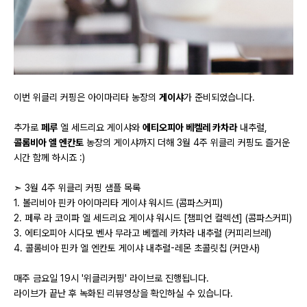
이번 위클리 커핑은 아이마리타 농장의
게이샤
가 준비되었습니다.
추가로
페루
엘 세드리요 게이샤와
에티오피아 베켈레 카차라
내추럴,
콜롬비아 엘 엔칸토
농장의 게이샤까지 더해 3월 4주 위클리 커핑도 즐거운
시간 함께 하시죠 :)
➣ 3월 4주 위클리 커핑 샘플 목록
1. 볼리비아 핀카 아이마리타 게이샤 워시드 (콤파스커피)
2. 페루 라 코이파 엘 세드리요 게이샤 워시드 [챔피언 컬렉션] (콤파스커피)
3. 에티오피아 시다모 벤사 무라고 베켈레 카차라 내추럴 (커피리브레)
4. 콜롬비아 핀카 엘 엔칸토 게이샤 내추럴-레몬 초콜릿칩 (커만사)
매주 금요일 19시 '위클리커핑' 라이브로 진행됩니다.
라이브가 끝난 후 녹화된 리뷰영상을 확인하실 수 있습니다.