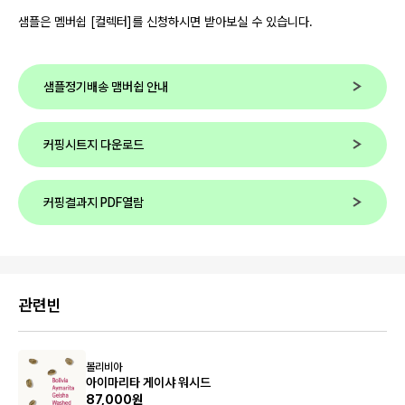
샘플은 멤버쉽 [컬렉터]를 신청하시면 받아보실 수 있습니다.
샘플정기배송 맴버쉽 안내
커핑시트지 다운로드
커핑결과지 PDF열람
관련빈
볼리비아
아이마리타 게이샤 워시드
87,000원