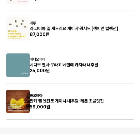
페루
라 코이파 엘 세드리요 게이샤 워시드 [챔피언 컬렉션]
87,000원
에티오피아
시다모 벤사 무라고 베켈레 카차라 내추럴
25,000원
콜롬비아
핀카 엘 엔칸토 게이샤 내추럴-레몬 초콜릿칩
59,000원