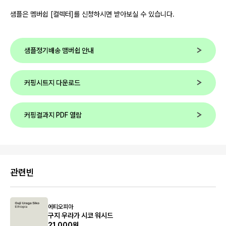
샘플은 멤버쉽 [컬렉터]를 신청하시면 받아보실 수 있습니다.
샘플정기배송 맴버쉽 안내
커핑시트지 다운로드
커핑결과지 PDF 열람
관련빈
에티오피아
구지 우라가 시코 워시드
21,000원