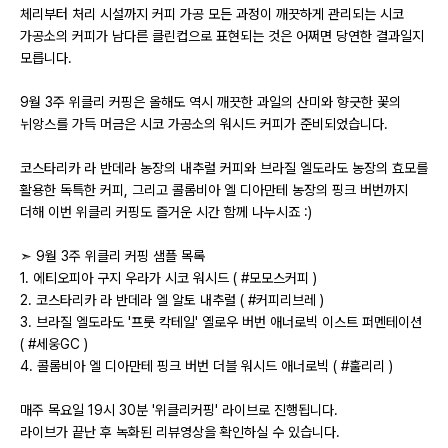
체리부터 처리 시설까지 커피 가공 모든 과정이 깨끗하게 관리되는 시코
가공소의 커피가 남다른 클린컵으로 표현되는 것은 어쩌면 당연한 결과일지
모릅니다.
9월 3주 위클리 커핑은 올해도 역시 깨끗한 과일의 산미와 향긋한 꽃의
뉘앙스를 가득 머금은 시코 가공소의 워시드 커피가 준비되었습니다.
코스타리카 라 반데라 농장의 내추럴 커피와 브라질 엘도라도 농장의 효모를
활용한 독특한 커피, 그리고 콜롬비아 엘 디아만테 농장의 핑크 버번까지
더해 이번 위클리 커핑도 즐거운 시간 함께 나누시죠 :)
➣ 9월 3주 위클리 커핑 샘플 목록
1. 에티오피아 구지 우라가 시코 워시드 ( #모모스커피 )
2. 코스타리카 라 반데라 엘 알토 내추럴 ( #커피리브레 )
3. 브라질 엘도라도 '프룻 칵테일' 옐로우 버번 애너로빅 이스트 퍼멘테이션
( #세웅GC )
4. 콜롬비아 엘 디아만테 핑크 버번 더블 워시드 애너로빅 ( #훌리리 )
매주 목요일 19시 30분 '위클리커핑' 라이브로 진행됩니다.
라이브가 끝난 후 녹화된 리뷰영상을 확인하실 수 있습니다.