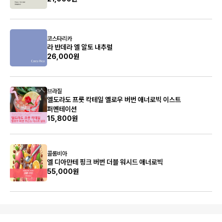
코스타리카
라 반데라 엘 알토 내추럴
26,000원
브라질
엘도라도 프룻 칵테일 옐로우 버번 애너로빅 이스트
퍼멘테이션
15,800원
콜롬비아
엘 디아만테 핑크 버번 더블 워시드 애너로빅
55,000원