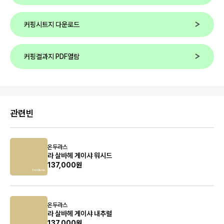
커핑시트지 다운로드
커핑결과지 PDF열람
관련빈
온두라스
라 살바헤 게이샤 워시드
137,000원
온두라스
라 살바헤 게이샤 내추럴
137,000원