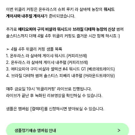
이번 위클리 커핑은 온두라스의 슈퍼 루키 라 살바헤 농장의
워시드
게이샤와 내추럴 게이샤
가 준비되었습니다.
추가로
에티오피아 구지 비샬라 워시드
와
브라질 다테하 농장의 신상
썸머
솔스티스까지 더해 4월 4주 위클리 커핑도 즐거운 시간 함께 하시죠 :)
➣ 4월 4주 위클리 커핑 샘플 목록
1. 온두라스 라 살바헤 게이샤 워시드 (커피리브레)
2. 온두라스 라 살바헤 게이샤 내추럴 (커피리브레)
3. 에티오피아 구지 비샬라 셀렉션 #4 워시드 G1 (베르데트레이드)
4. 브라질 다테하 썸머 솔스티스 피베리 내추럴 (어라운드트레이딩)
매주 금요일 19시 '위클리커핑' 라이브로 진행됩니다.
라이브가 끝난 후 녹화된 리뷰영상을 확인하실 수 있습니다.
샘플은 멤버쉽 [컬렉터]를 신청하시면 받아보실 수 있습니다.
샘플정기배송 맴버쉽 안내