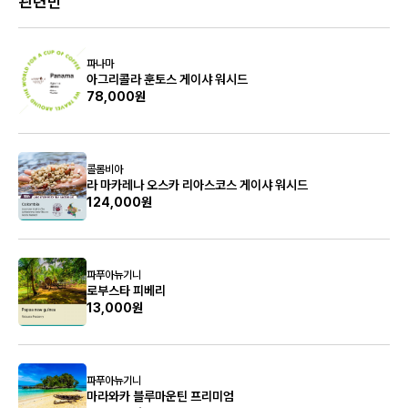
관련빈
파나마
아그리콜라 훈토스 게이샤 워시드
78,000원
콜롬비아
라 마카레나 오스카 리아스코스 게이샤 워시드
124,000원
파푸아뉴기니
로부스타 피베리
13,000원
파푸아뉴기니
마라와카 블루마운틴 프리미엄