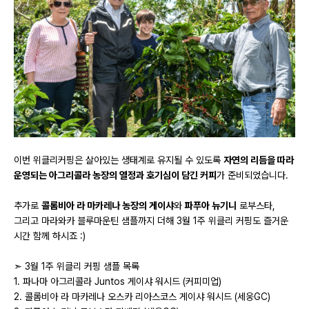
이번 위클리커핑은 살아있는 생태계로 유지될 수 있도록
자연의 리듬을 따라
운영되는 아그리콜라 농장의 열정과 호기심이 담긴 커피
가 준비되었습니다.
추가로
콜롬비아 라 마카레나 농장의 게이샤
와
파푸아 뉴기니
로부스타,
그리고 마라와카 블루마운틴 샘플까지 더해 3월 1주 위클리 커핑도 즐거운
시간 함께 하시죠 :)
➣ 3월 1주 위클리 커핑 샘플 목록
1. 파나마 아그리콜라 Juntos 게이샤 워시드 (커피미업)
2. 콜롬비아 라 마카레나 오스카 리아스코스 게이샤 워시드 (세웅GC)