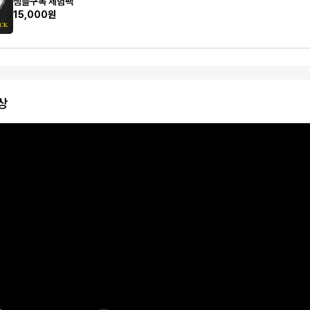
샘플구독 체험팩
15,000원
상