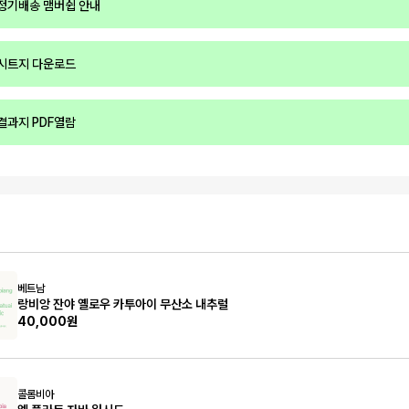
정기배송 맴버쉽 안내
시트지 다운로드
결과지 PDF열람
베트남
랑비앙 잔야 옐로우 카투아이 무산소 내추럴
40,000원
콜롬비아