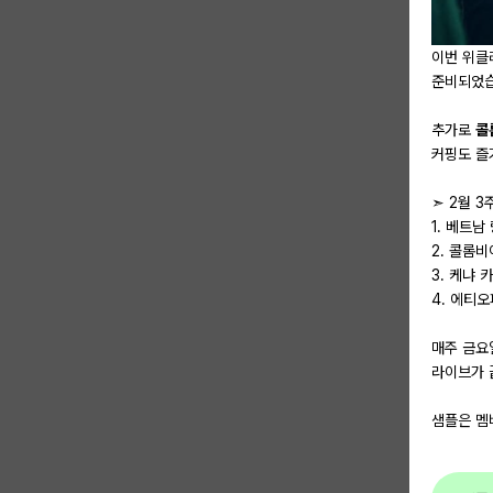
이번 위
준비되었습
추가로
콜
커핑도 즐거
➣ 2월 3
1. 베트
2. 콜롬비
3. 케냐 
4. 에티오
매주 금요
라이브가 
샘플은 멤