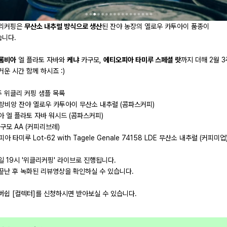
클리커핑은
무산소 내추럴 방식으로 생산
된 잔야 농장의 옐로우 카투아이 품종이
니다.
롬비아
엘 플라토 자바와
케냐
카구모,
에티오피아 타미루 스페셜 랏
까지 더해 2월 
운 시간 함께 하시죠 :)
주 위클리 커핑 샘플 목록
남 랑비앙 잔야 옐로우 카투아이 무산소 내추럴 (콤파스커피)
아 엘 플라토 자바 워시드 (콤파스커피)
카구모 AA (커피리브레)
피아 타미루 Lot-62 with Tagele Genale 74158 LDE 무산소 내추럴 (커피미업
일 19시 '위클리커핑' 라이브로 진행됩니다.
끝난 후 녹화된 리뷰영상을 확인하실 수 있습니다.
버쉽 [컬렉터]를 신청하시면 받아보실 수 있습니다.