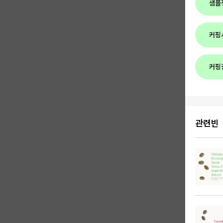
샘플
커핑
커핑
관련빈