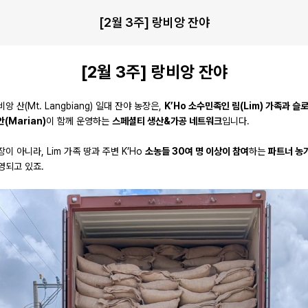
[2월 3주] 랑비앙 잔야
[2월 3주] 랑비앙 잔야
앙 산(Mt. Langbiang) 일대 잔야 농장은,
K’Ho 소수민족인 림(Lim) 가족과 
(Marian)
이 함께 운영하는
스페셜티 생산&가공 네트워크
입니다.
이 아니라, Lim 가족 땅과 주변 K’Ho
소농들 30여 명 이상이 참여
하는
파트너 농
영되고 있죠.