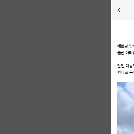
베트남 랑비
출신 마리안
단일 대농장
형태로 운