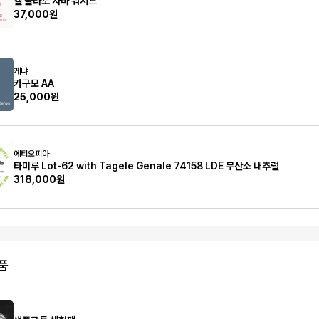
엘 플라토 자바 워시드
37,000원
케냐
카구모 AA
25,000원
에티오피아
타미루 Lot-62 with Tagele Genale 74158 LDE 무산소 내추럴
318,000원
품