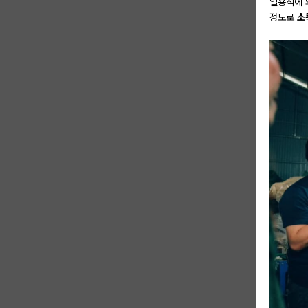
일용직에 
정도로
소