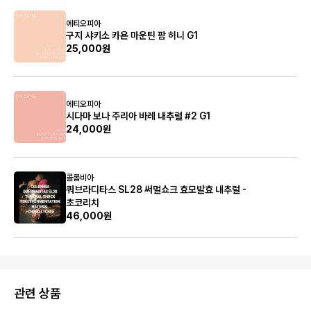
에티오피아
구지 샤키소 카욘 마운틴 팜 허니 G1
25,000원
에티오피아
시다마 보나 주리아 바레 내추럴 #2 G1
24,000원
콜롬비아
쿼브라디타스 SL28 써멀쇼크 효모발효 내추럴 -
초코리치
46,000원
관련 상품