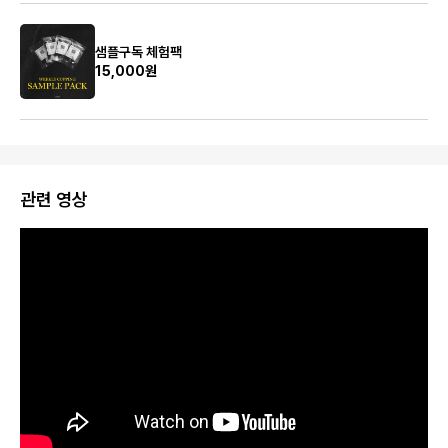
샘플구독 체험팩
15,000원
관련 영상