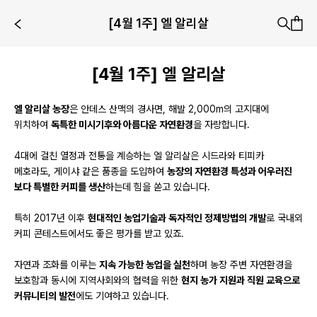
[4월 1주] 엘 알리살
[4월 1주] 엘 알리살
엘 알리살 농장
은 안데스 산맥의 경사면, 해발 2,000m의 고지대에
위치하여
독특한 미시기후와 아름다운 자연환경
을 자랑합니다.
4대에 걸친 열정과 전통을 계승하는 엘 알리살은 시드라와 티피카
메호라도, 게이샤 같은 품종을 도입하여
농장의 자연환경 특성과 어우러진
보다 특별한 커피를 생산
하는데 힘을 쏟고 있습니다.
특히 2017년 이후
현대적인 농업기술과 독자적인 정제방법의 개발
로 국내외
커피 콘테스트에서도 좋은 평가를 받고 있죠.
자연과 조화를 이루는
지속 가능한 농업을 실천
하며 농장 주변 자연환경을
보호함과 동시에 지역사회와의 협력을 위한
현지 농가 지원과 직원 교육으로
커뮤니티의 발전
에도 기여하고 있습니다.