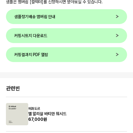
샘플은 멤버쉽 [컬렉터]를 신청하시면 받아보실 수 있습니다.
샘플정기배송 맴버쉽 안내
커핑시트지 다운로드
커핑결과지 PDF 열람
관련빈
에콰도르
엘 알리살 바티안 워시드
67,000원