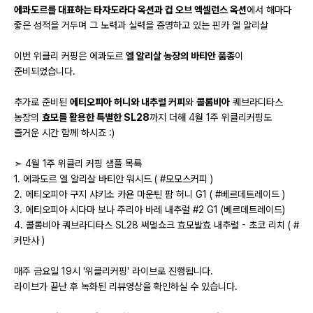
에콰도르를 대표하는 타자도라다 옥션과 컵 오브 엑셀런스 옥션
에서 해마다
좋은 성적을 거두며 그 노력과 실력을 증명하고 있는 핀카 엘 알리살
이번 위클리 커핑은 에콰도르
엘 알리살 농장의 바티안 품종
이
준비되었습니다.
추가로 준비된
에티오피아 허니와 내추럴 커피
와
콜롬비아
퀘브라디타스
농장의
효모를 활용한 특별한 SL28
까지 더해 4월 1주 위클리커핑도
즐거운 시간 함께 하시죠 :)
➣ 4월 1주 위클리 커핑 샘플 목록
1. 에콰도르 엘 알리살 바티안 워시드 ( #모모스커피 )
2. 에티오피아 구지 샤키소 카욘 마운틴 팜 허니 G1 ( #베르데트레이드 )
3. 에티오피아 시다마 보나 주리아 바레 내추럴 #2 G1 (베르데트레이드)
4. 콜롬비아 쿼브라디타스 SL28 써멀쇼크 효모발효 내추럴 - 초코 리치 ( #
커만사 )
매주 금요일 19시 '위클리커핑' 라이브로 진행됩니다.
라이브가 끝난 후 녹화된 리뷰영상을 확인하실 수 있습니다.