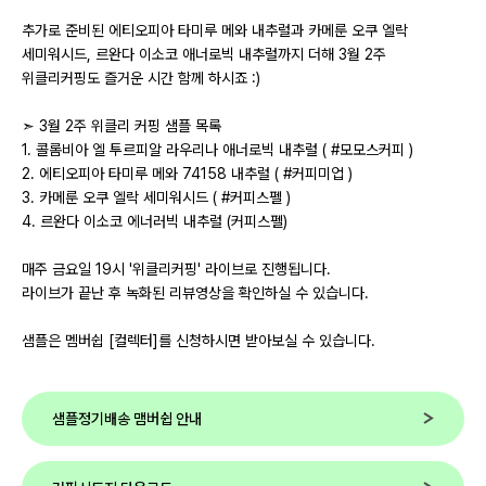
추가로 준비된 에티오피아 타미루 메와 내추럴과 카메룬 오쿠 엘락
세미워시드, 르완다 이소코 애너로빅 내추럴까지 더해 3월 2주
위클리커핑도 즐거운 시간 함께 하시죠 :)
➣ 3월 2주 위클리 커핑 샘플 목록
1. 콜롬비아 엘 투르피알 라우리나 애너로빅 내추럴 ( #모모스커피 )
2. 에티오피아 타미루 메와 74158 내추럴 ( #커피미업 )
3. 카메룬 오쿠 엘락 세미워시드 ( #커피스펠 )
4. 르완다 이소코 에너러빅 내추럴 (커피스펠)
매주 금요일 19시 '위클리커핑' 라이브로 진행됩니다.
라이브가 끝난 후 녹화된 리뷰영상을 확인하실 수 있습니다.
샘플은 멤버쉽 [컬렉터]를 신청하시면 받아보실 수 있습니다.
샘플정기배송 맴버쉽 안내