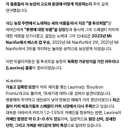
각 품종들이 이 농장의 고도와 환경에 어떻게 적응하는지
주의 깊게
연구했습니다.
매일
농장 주변에서 노래하는 새의 이름을 따서 지은 "엘 투르피알"
은
에머슨에게
"투쟁에 대한 부름"을 상징
함과 동시에 그의 스페셜티 커피에
대한 여정을 상기시켰고, 끝없는 노력과 그의 인내심은
2023년 Mi
Nariño에서 베스트 컵 우승
, 2022년 Mi Nariño에서 2위, 2021년 Mi
Nariño에서 3위를 차지하는 놀라운 성적으로 보상받게 되었습니다.
이번 위클리커핑은 엘 투르피알 농장의
독특한 가공방식을 거친 라우리나
(Laurina) 품종
이 준비되었습니다.
※Laurina
가늘고 길쭉한 모양
의 커피 체리를 맺는 Laurina는 'Bourbon
Pointu'라고도 불리며, 18세기경 레위니옹 섬에서 발견되었습니다.
병충해에 취약하고 생산성이 낮아 한동안 재배가 거의 중단되었으나
최근
들어 커피 애호가들과 스페셜티 커피 시장에서 다시 주목
받고 있습니다.
대부분 아라비카 커피가 1.2~1.5%의 카페인을 함유하는 반면, Laurina의
카페인 함량은 약 0.3~0.6% 정도
이며, 일반적으로
밝은 산미, 섬세한
단맛, 그리고 가벼운 바디감의 향미 특성
으로 알려져 있습니다.