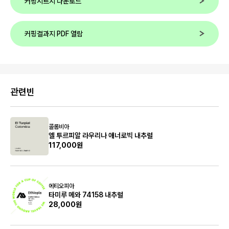
커핑시트지 다운로드
커핑결과지 PDF 열람
관련빈
콜롬비아
엘 투르피알 라우리나 애너로빅 내추럴
117,000원
에티오피아
타미루 메와 74158 내추럴
28,000원