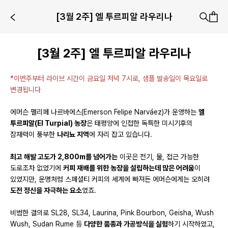
[3월 2주] 엘 투르피알 라우리나
[3월 2주] 엘 투르피알 라우리나
*이번주부터 라이브 시간이 금요일 저녁 7시로, 샘플 발송일이 목요일로
변경됩니다
에머슨 펠리페 나르바에스(Emerson Felipe Narváez)가 운영하는
엘
투르피알(El Turpial) 농장
은 태평양에 인접한 독특한 미시기후의
잠재력이 풍부한
나리뇨 지역
에 자리 잡고 있습니다.
최고 해발 고도가 2,800m를 넘어가는
이곳은 전기, 물, 접근 가능한
도로조차 없었기에
커피 재배를 위한 농장을 설립하는데 많은 어려움
이
있었지만, 운명처럼 스페셜티 커피의 세계에 빠져든 에머슨에게는 오히려
도전 정신을 자극하는 요소
였죠.
비범한 결의로 SL28, SL34, Laurina, Pink Bourbon, Geisha, Wush
Wush, Sudan Rume 등
다양한 품종과 가공방식을 실험
하기 시작하였고,