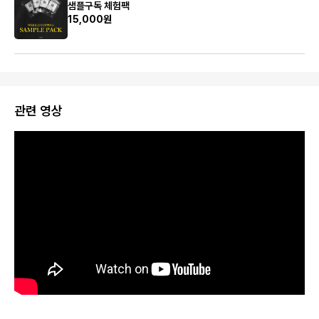
샘플구독 체험팩
15,000원
관련 영상