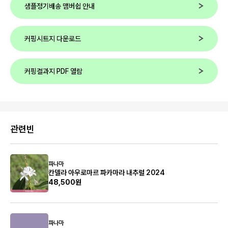
샘플정기배송 맴버쉽 안내
커핑시트지 다운로드
커핑결과지 PDF 열람
관련빈
파나마
칸델라 아우로마르 파카마라 내추럴 2024
48,500원
파나마