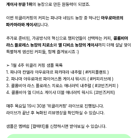
게이샤 부문 1위
의 농장으로 만든 원동력이 되었죠.
이번 위클리커핑의 커피는 파나마 네임드 농장 중 하나인
아우로마르의
파카마라와 게이샤
입니다.
추가로 준비된, 가공방식의 혁신으로 챔피언들이 선택하는 커피,
콜롬비아
라스 플로레스 농장의 치로소
와
엘 디비소 농장의 게이샤
까지 더해 설날 맞이
특별하게 엄선된 커피들, 함께 즐겨보시죠 :)
➣ 1월 4주 위클리 커핑 샘플 목록
1. 파나마 칸델라 아우로마르 파카마라 내추럴 ( #커피플랜트 )
2. 파나마 아우로마르 파이어스톤 게이샤 워시드 ( #커피리브레 )
3. 콜롬비아 라스 플로레스 치로소 애너러빅 내추럴 ( #코빈즈커피 )
4. 콜롬비아 엘 디비소 게이샤 더블 애너러빅 워시드 (코빈즈커피)
매주 목요일 19시 30분 '위클리커핑' 라이브로 진행됩니다.
라이브가 끝난 후 녹화된 리뷰영상을 확인하실 수 있습니다.
샘플은 멤버쉽 [컬렉터]를 신청하시면 받아보실 수 있습니다.