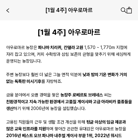
[1월 4주] 아우로마르
[1월 4주] 아우로마르
아우로마르 농장은
파나마 치리퀴,
칸델라 고원
1,570 ~ 1,770m 지점에
자리 잡고 있으며, 커피 수확량과 삼림 보존의 균형을 맞추기 위해 세심하게
운영되는 농장입니다.
주변 농장보다 훨씬 더 넓은 그늘 면적 덕분에
낮과 밤의 기온 변화가 거의
없는 독특한 미시기후
를 자랑하죠.
금융 분야에서 오랜 경력을 쌓은
농장주 로베르토 브레네스
씨는
친환경적이고 지속 가능한 환경에서 고품질 게이샤와 고급 아라비카 품종들을
생산
하기 위해 2006년에 농장을 설립했습니다.
고용된 직원들의 근무 및 생활 조건 개선을 위해
평균 이상의 임금 제공과
많은 교육 인프라를 지원
하며 쌓아간 끈끈한 유대감은 아우로마르 농장을
2016년 베스트 오브 파나마 내추럴 게이샤 부문 1위, 2022년 워시드