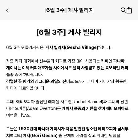
[6월 3주] 게샤 빌리지
[6월 3주] 게샤 빌리지
6월 3주 위클리커핑은 ‘
게샤 빌리지(Gesha Village)
’입니다.
각종 커피 대회에서 선수들의 커피로 가장 많이 사용되는 커피인
파나마
게이샤는 이제 커피애호가들 사이에서도 널리 사랑받고 있는 독보적인 커피
품종
중에 하나입니다.
강렬한 꽃 향기와 싱그러운 과일의 산미
로 모두가 파나마 게이샤의 황홀한
향미에 매료되었습니다.
그때, 에티오피아 출신인 레이첼 사무엘(Rachel Samuel)과 그녀의 남편
아담 오버튼(Adam Overton)은
게이샤 품종의 기원을 찾아 에티오피아로
여행을 떠났죠.
그들은
1930년대 파나마 게이샤가 처음 발견된 장소인 에티오피아 남서부
지역 고리 게샤(Gori Gesha) 숲
근처에 자리를 잡고 위대한 탐험을