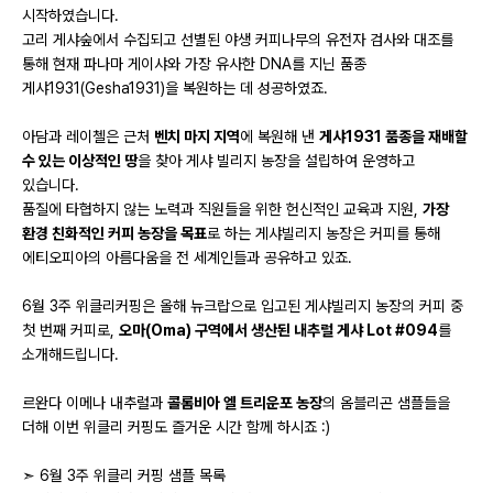
시작하였습니다.
고리 게샤숲에서 수집되고 선별된 야생 커피나무의 유전자 검사와 대조를
통해 현재 파나마 게이샤와 가장 유사한 DNA를 지닌 품종
게샤1931(Gesha1931)을 복원하는 데 성공하였죠.
아담과 레이첼은 근처
벤치 마지 지역
에 복원해 낸
게샤1931 품종을 재배할
수 있는 이상적인 땅
을 찾아 게샤 빌리지 농장을 설립하여 운영하고
있습니다.
품질에 타협하지 않는 노력과 직원들을 위한 헌신적인 교육과 지원,
가장
환경 친화적인 커피 농장을 목표
로 하는 게샤빌리지 농장은 커피를 통해
에티오피아의 아름다움을 전 세계인들과 공유하고 있죠.
6월 3주 위클리커핑은 올해 뉴크랍으로 입고된 게샤빌리지 농장의 커피 중
첫 번째 커피로,
오마(Oma) 구역에서 생산된 내추럴 게샤 Lot #094
를
소개해드립니다.
르완다 이메나 내추럴과
콜롬비아 엘 트리운포 농장
의 옴블리곤 샘플들을
더해 이번 위클리 커핑도 즐거운 시간 함께 하시죠 :)
➣ 6월 3주 위클리 커핑 샘플 목록