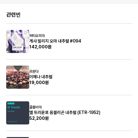
관련빈
에티오피아
게샤 빌리지 오마 내추럴 #094
142,000원
르완다
이메나 내추럴
19,000원
콜롬비아
엘 트리운포 옴블리곤 내추럴 (ETR-1952)
52,200원