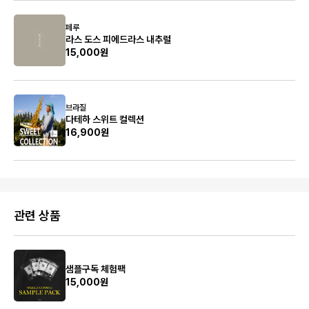
페루
라스 도스 피에드라스 내추럴
15,000원
브라질
다테하 스위트 컬렉션
16,900원
관련 상품
샘플구독 체험팩
15,000원