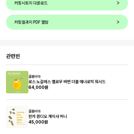
커핑시트지 다운로드
커핑결과지 PDF 열람
관련빈
콜롬비아
로스 노갈레스 옐로우 버번 더블 애너로빅 워시드
64,000원
콜롬비아
핀카 퀸디오 게이샤 허니
45,000원