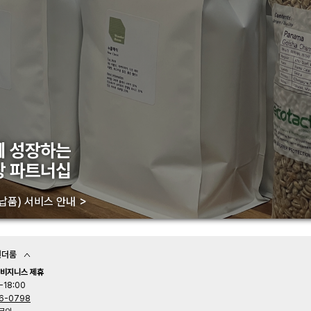
께 성장하는
장 파트너십
납품) 서비스 안내
원더룸
 비지니스 제휴
-18:00
6-0798