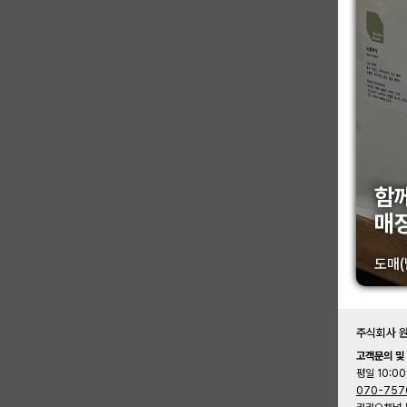
함
매
도매(
주식회사 
고객문의 및
평일 10:00
070-757