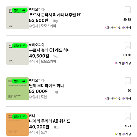
에티오피아
원더리뷰
부르사 문타샤 피베리 내추럴 G1
89.38
53,500원
1kg
수입사
모모스커피
화사한
가성비
개성
에티오피아
원더리뷰
부르사 휴레 G1 레드 허니
88.78
49,500원
1kg
수입사
모모스커피
화사한
개성
에티오피아
원더리뷰
단체 모디파이드 허니
90
53,000원
1kg
수입사
도안
화사한
가성비
개성
케냐
원더리뷰
니에리 루키라 AB 워시드
89.71
40,000원
1kg
수입사
도안
가성비
개성