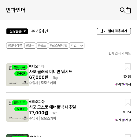
빈파인더
총
494
건
필터 적용하기
신상품순
#원더리뷰
#원두
#샘플
#로스팅대행
빈파인더 가이드
에티오피아
원더리뷰
사포 클래식 미니빈 워시드
SHOP
샘플
90.35
67,000원
1kg
수입사
모모스커피
화사한
개성
에티오피아
원더리뷰
사포 모스토 애너로빅 내추럴
SHOP
샘플
90.24
77,000원
1kg
수입사
모모스커피
화사한
개성