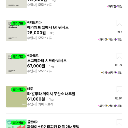
1kg
수입사
모모스커피
화사한
개성
에티오피아
원더리뷰
예가체프 첼베사 G1 워시드
89.7
28,000원
1kg
수입사
모모스커피
화사한
가성비
개성
에콰도르
원더리뷰
루그마파타 시드라 워시드
88.74
67,000원
1kg
수입사
모모스커피
수상
화사한
개성
페루
원더리뷰
라 알투라 게이샤 무산소 내추럴
88.64
61,000원
1kg
수입사
커피 리브레
화사한
가성비
개성
콜롬비아
원더리뷰
파라이소92 티피카 더블 애너로빅