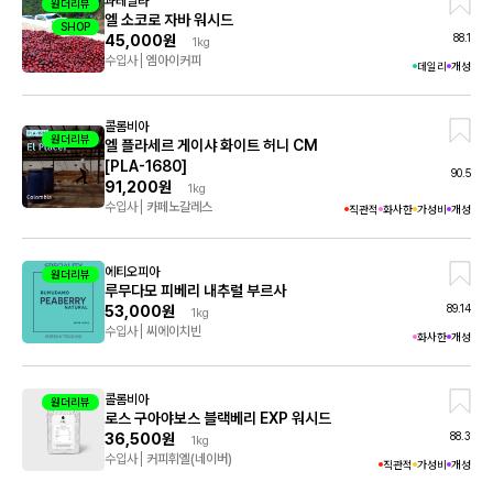
과테말라
원더리뷰
엘 소코로 자바 워시드
SHOP
샘플
88.1
45,000원
1kg
수입사
엠아이커피
데일리
개성
콜롬비아
원더리뷰
엘 플라세르 게이샤 화이트 허니 CM
[PLA-1680]
90.5
91,200원
1kg
수입사
카페노갈레스
직관적
화사한
가성비
개성
에티오피아
원더리뷰
루무다모 피베리 내추럴 부르사
89.14
53,000원
1kg
수입사
씨에이치빈
화사한
개성
콜롬비아
원더리뷰
로스 구아야보스 블랙베리 EXP 워시드
88.3
36,500원
1kg
수입사
커피휘엘(네이버)
직관적
가성비
개성