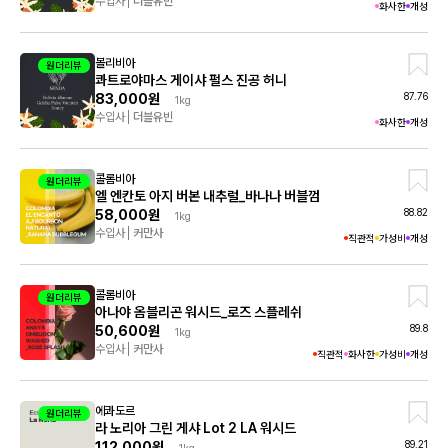
수입사
더블유빈
화사한
개성
볼리비아
원더리뷰
콰트로야마스 게이샤 펄스 진공 허니
87.76
83,000원
1kg
수입사
더블유빈
화사한
개성
콜롬비아
원더리뷰
엘 엔칸토 아지 버본 내추럴_바나나 버블껌
88.82
58,000원
1kg
수입사
커만사
직관적
가성비
개성
콜롬비아
원더리뷰
아나야 옴블리곤 워시드_로즈 스플레쉬
89.8
50,600원
1kg
수입사
커만사
직관적
화사한
가성비
개성
에콰도르
원더리뷰
라 노리아 그린 게샤 Lot 2 LA 워시드
89.21
112,000원