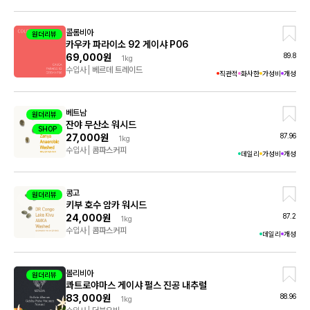
콜롬비아
원더리뷰
카우카 파라이소 92 게이샤 P06
89.8
69,000원
1kg
수입사
베르데 트레이드
직관적
화사한
가성비
개성
베트남
원더리뷰
잔야 무산소 워시드
SHOP
샘플
87.96
27,000원
1kg
수입사
콤파스커피
데일리
가성비
개성
콩고
원더리뷰
키부 호수 암카 워시드
87.2
24,000원
1kg
수입사
콤파스커피
데일리
개성
볼리비아
원더리뷰
콰트로야마스 게이샤 펄스 진공 내추럴
88.96
83,000원
1kg