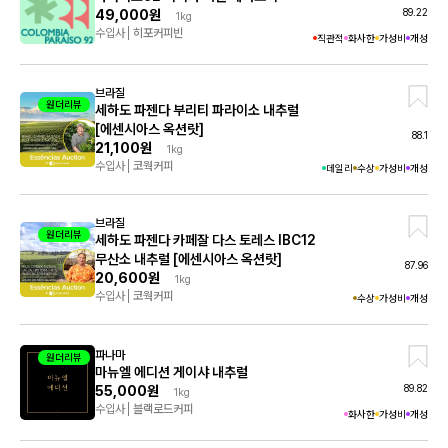
89.22
49,000원
1kg
수입사
히포커피빈
직관적
화사한
가성비
개성
브라질
원더리뷰
세하도 파젠다 부리티 파라이소 내추럴
[에센시아스 옥션랏]
88.1
21,100원
1kg
수입사
코웍커피
데일리
수상
가성비
개성
브라질
원더리뷰
세하도 파젠다 카페잘 다스 토레스 IBC12
무산소 내추럴 [에센시아스 옥션랏]
87.96
20,600원
1kg
수입사
코웍커피
수상
가성비
개성
파나마
원더리뷰
마뉴엘 에디션 게이샤 내추럴
89.82
55,000원
1kg
수입사
블랙로드커피
화사한
가성비
개성