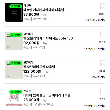
파나마
원더리뷰
마뉴엘 에디션 파카마라 내추럴
88.64
33,800원
1kg
수입사
블랙로드커피
데일리
가성비
개성
콜롬비아
원더리뷰
엘 오브라헤 게이샤 워시드 Lote 156
90.72
92,000원
1kg
수입사
모모스커피
화사한
가성비
개성
콜롬비아
원더리뷰
엘 오브라헤 모카 내추럴
88.98
122,000원
1kg
수입사
모모스커피
화사한
개성
브라질
원더리뷰
다테하 썸머 솔스티스 피베리 내추럴
89.22
23,600원
1kg
수입사
어라운드 트레이딩
직관적
가성비
개성