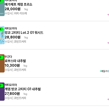
에티오피아
뷰
예가체프 게뎁 초르소
28,000원
1kg
수입사
커피 리브레
에티오피아
뷰
방코 고티티 Lot.2 G1 워시드
28,800원
1kg
수입사
코빈즈커피
우간다
뷰
로부스타 내추럴
10,300원
1kg
수입사
코빈즈커피
데일리
에티오피아
뷰
게뎁 방코 고티티 G1 내추럴
27,800원
1kg
수입사
코빈즈커피