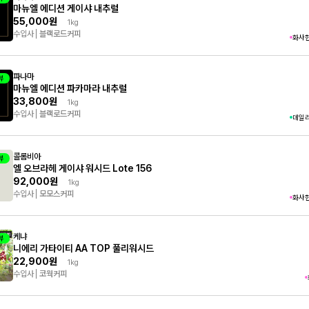
마뉴엘 에디션 게이샤 내추럴
55,000원
1kg
수입사
블랙로드커피
화사
파나마
뷰
마뉴엘 에디션 파카마라 내추럴
33,800원
1kg
수입사
블랙로드커피
데일
콜롬비아
뷰
엘 오브라헤 게이샤 워시드 Lote 156
92,000원
1kg
수입사
모모스커피
화사
케냐
뷰
니에리 가타이티 AA TOP 풀리워시드
22,900원
1kg
수입사
코웍커피