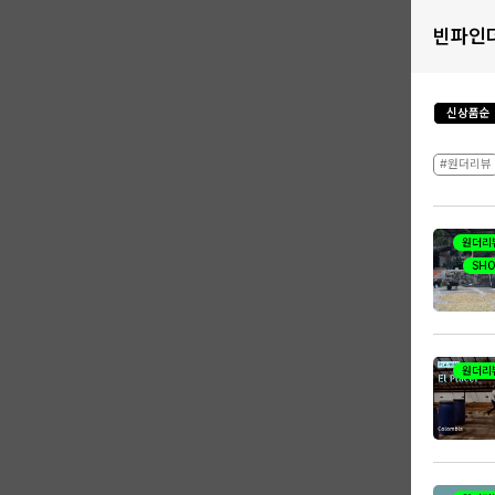
빈파인
신상품순
#원더리뷰
원더리
SHO
샘
원더리