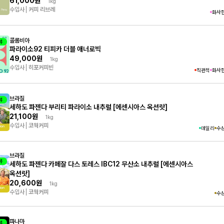
61,000원
1kg
수입사
커피 리브레
화사
콜롬비아
뷰
파라이소92 티피카 더블 애너로빅
49,000원
1kg
수입사
히포커피빈
직관적
화사
브라질
뷰
세하도 파젠다 부리티 파라이소 내추럴 [에센시아스 옥션랏]
21,100원
1kg
수입사
코웍커피
데일리
수
브라질
뷰
세하도 파젠다 카페잘 다스 토레스 IBC12 무산소 내추럴 [에센시아스
옥션랏]
20,600원
1kg
수입사
코웍커피
수
파나마
뷰