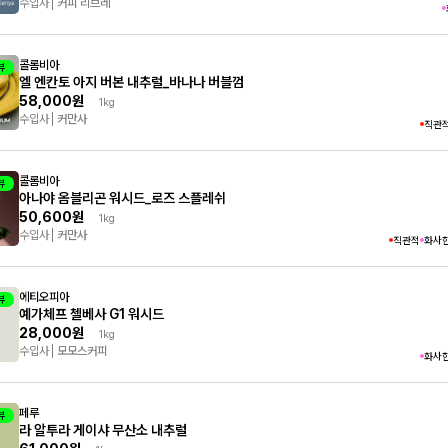
수입사
커피 리브레
콜롬비아
뷰
엘 엔칸토 아지 버본 내추럴_바나나 버블껌
58,000원
1kg
수입사
커만사
직관
콜롬비아
뷰
아나야 옴블리곤 워시드_로즈 스플레쉬
50,600원
1kg
수입사
커만사
직관적
화사
에티오피아
뷰
예가체프 첼베사 G1 워시드
28,000원
1kg
수입사
모모스커피
화사
페루
뷰
라 알투라 게이샤 무산소 내추럴