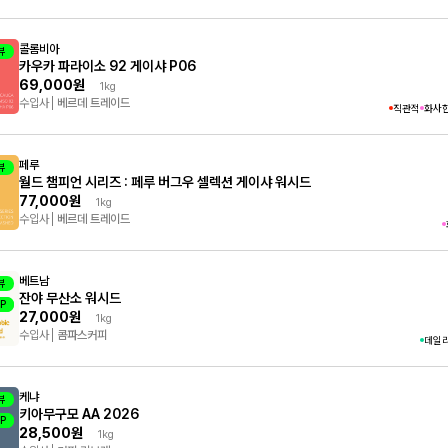
콜롬비아
뷰
카우카 파라이소 92 게이샤 P06
69,000원
1kg
수입사
베르데 트레이드
직관적
화사
페루
뷰
월드 챔피언 시리즈 : 페루 버그우 셀렉션 게이샤 워시드
77,000원
1kg
수입사
베르데 트레이드
베트남
뷰
잔야 무산소 워시드
P
플
27,000원
1kg
수입사
콤파스커피
데일
케냐
뷰
키아무구모 AA 2026
P
플
28,500원
1kg