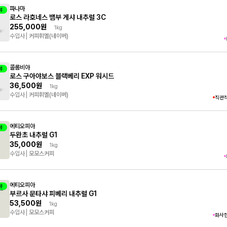
파나마
뷰
로스 라호네스 뱀부 게샤 내추럴 3C
255,000원
1kg
수입사
커피휘엘(네이버)
콜롬비아
뷰
로스 구아야보스 블랙베리 EXP 워시드
36,500원
1kg
수입사
커피휘엘(네이버)
직관
에티오피아
뷰
두완초 내추럴 G1
35,000원
1kg
수입사
모모스커피
에티오피아
뷰
부르사 문타샤 피베리 내추럴 G1
53,500원
1kg
수입사
모모스커피
화사