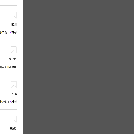
89.8
한
가성비
개성
90.32
화사한
가성비
87.96
리
가성비
개성
88.62