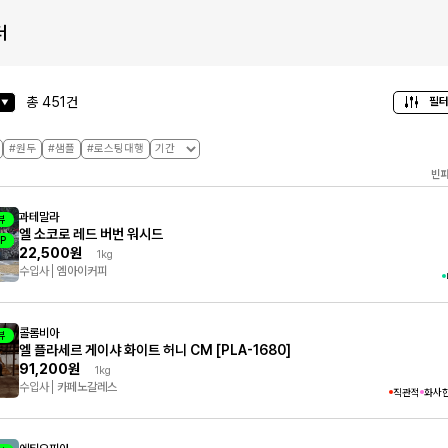
더
총
451
건
필터
#원두
#샘플
#로스팅대행
빈
과테말라
뷰
엘 소코로 레드 버번 워시드
P
플
22,500원
1kg
수입사
엠아이커피
콜롬비아
뷰
엘 플라세르 게이샤 화이트 허니 CM [PLA-1680]
91,200원
1kg
수입사
카페노갈레스
직관적
화사