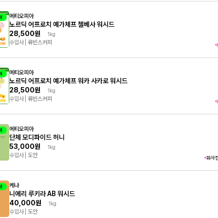
에티오피아
뷰
노르딕 어프로치 예가체프 첼베사 워시드
28,500원
1kg
수입사
류빈스커피
에티오피아
뷰
노르딕 어프로치 예가체프 워카 사카로 워시드
28,500원
1kg
수입사
류빈스커피
에티오피아
뷰
단체 모디파이드 허니
53,000원
1kg
수입사
도안
화사
케냐
뷰
니에리 루키라 AB 워시드
40,000원
1kg
수입사
도안