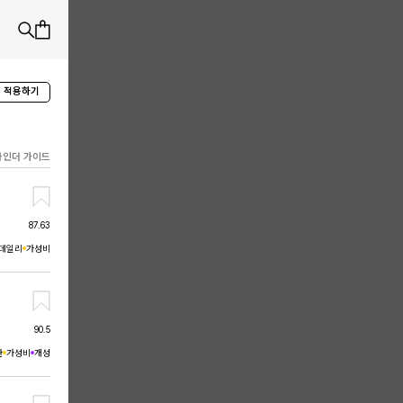
 적용하기
파인더 가이드
87.63
데일리
가성비
90.5
한
가성비
개성