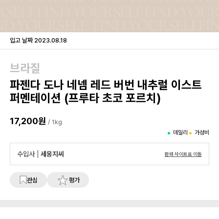
입고 날짜
2023.08.18
브라질
파젠다 도나 네넴 레드 버번 내추럴 이스트
퍼멘테이션 (프루타 초코 포르치)
17,200원
/ 1kg
데일리
가성비
수입사
세웅지씨
판매 사이트로 이동
관심
평가